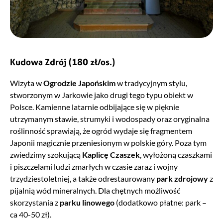
Kudowa Zdrój
(180 zł/os.)
Wizyta w
Ogrodzie Japońskim
w tradycyjnym stylu,
stworzonym w Jarkowie jako drugi tego typu obiekt w
Polsce. Kamienne latarnie odbijające się w pięknie
utrzymanym stawie, strumyki i wodospady oraz oryginalna
roślinność sprawiają, że ogród wydaje się fragmentem
Japonii magicznie przeniesionym w polskie góry. Poza tym
zwiedzimy szokującą
Kaplicę Czaszek
, wyłożoną czaszkami
i piszczelami ludzi zmarłych w czasie zaraz i wojny
trzydziestoletniej, a także odrestaurowany
park zdrojowy
z
pijalnią wód mineralnych. Dla chętnych możliwość
skorzystania z
parku linowego
(dodatkowo płatne: park –
ca 40-50 zł).