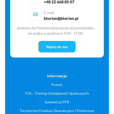
+48 22 668 85 07
E-mail
btorion@btorion.pl
Jesteśmy do Państwa dyspozycja od poniedziałku
do piątku w godzinach 9.00 - 17.00
Napisz do nas
Informacje
Pomoc
TUS – Trening Umiejętności Społecznych
Subwencja PFR
Turystyczny Fundusz Gwarancyjny i Pomocowy