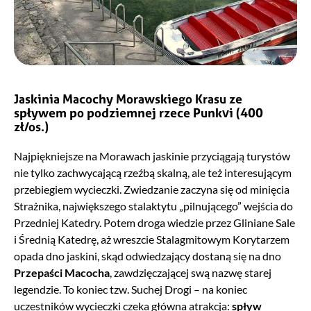
Jaskinia Macochy Morawskiego Krasu
ze
spływem po podziemnej rzece Punkvi
(400
zł/os.)
Najpiękniejsze na Morawach jaskinie przyciągają turystów
nie tylko zachwycającą rzeźbą skalną, ale też interesującym
przebiegiem wycieczki. Zwiedzanie zaczyna się od minięcia
Strażnika, największego stalaktytu „pilnującego” wejścia do
Przedniej Katedry. Potem droga wiedzie przez Gliniane Sale
i Średnią Katedrę, aż wreszcie Stalagmitowym Korytarzem
opada dno jaskini, skąd odwiedzający dostaną się na dno
Przepaści Macocha
, zawdzięczającej swą nazwę starej
legendzie. To koniec tzw. Suchej Drogi – na koniec
uczestników wycieczki czeka główna atrakcja:
spływ