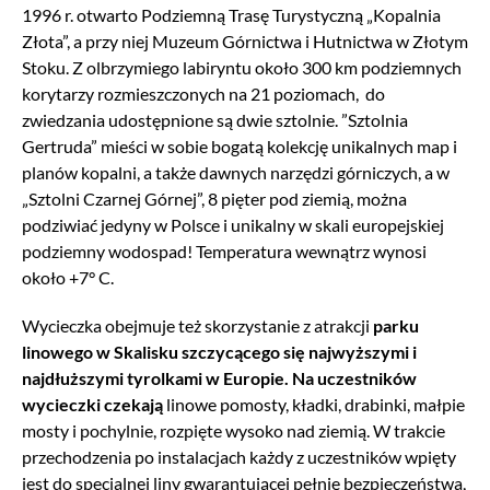
1996 r. otwarto Podziemną Trasę Turystyczną „Kopalnia
Złota”, a przy niej Muzeum Górnictwa i Hutnictwa w Złotym
Stoku. Z olbrzymiego labiryntu około 300 km podziemnych
korytarzy rozmieszczonych na 21 poziomach, do
zwiedzania udostępnione są dwie sztolnie. ”Sztolnia
Gertruda” mieści w sobie bogatą kolekcję unikalnych map i
planów kopalni, a także dawnych narzędzi górniczych, a w
„Sztolni Czarnej Górnej”, 8 pięter pod ziemią, można
podziwiać jedyny w Polsce i unikalny w skali europejskiej
podziemny wodospad! Temperatura wewnątrz wynosi
około +7° C.
Wycieczka obejmuje też skorzystanie z atrakcji
parku
linowego w Skalisku szczycącego się najwyższymi i
najdłuższymi tyrolkami w Europie. Na uczestników
wycieczki czekają
linowe pomosty, kładki, drabinki, małpie
mosty i pochylnie, rozpięte wysoko nad ziemią. W trakcie
przechodzenia po instalacjach każdy z uczestników wpięty
jest do specjalnej liny gwarantującej pełnię bezpieczeństwa,