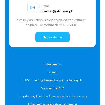
E-mail
btorion@btorion.pl
Jesteśmy do Państwa dyspozycja od poniedziałku
do piątku w godzinach 9.00 - 17.00
Napisz do nas
Informacje
Pomoc
TUS – Trening Umiejętności Społecznych
Subwencja PFR
Turystyczny Fundusz Gwarancyjny i Pomocowy
Ubezpieczenie kosztów rezygnacji