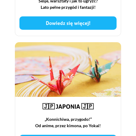
Sesje, warsztaty i jak to ugryźć?
Lato pełne przygód i fantazji!
Dowiedz się więcej!
🇯🇵 JAPONIA 🇯🇵
„Konnichiwa, przygodo!”
Od anime, przez kimona, po Yokai!